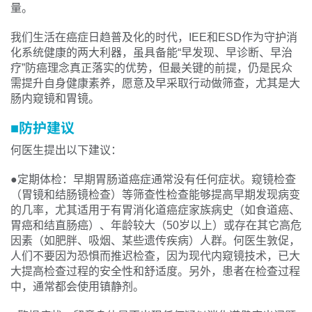
量。
我们生活在癌症日趋普及化的时代，IEE和ESD作为守护消
化系统健康的两大利器，虽具备能“早发现、早诊断、早治
疗”防癌理念真正落实的优势，但最关键的前提，仍是民众
需提升自身健康素养，愿意及早采取行动做筛查，尤其是大
肠内窥镜和胃镜。
■
防护建议
何医生提出以下建议：
●定期体检：早期胃肠道癌症通常没有任何症状。窥镜检查
（胃镜和结肠镜检查）等筛查性检查能够提高早期发现病变
的几率，尤其适用于有胃消化道癌症家族病史（如食道癌、
胃癌和结直肠癌）、年龄较大（50岁以上）或存在其它高危
因素（如肥胖、吸烟、某些遗传疾病）人群。何医生敦促，
人们不要因为恐惧而推迟检查，因为现代内窥镜技术，已大
大提高检查过程的安全性和舒适度。另外，患者在检查过程
中，通常都会使用镇静剂。