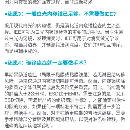
因为内窥镜的标准筛查过程，而非成像技术。
●迷思3：一般白光内窥镜已足够，不需要做IEE?
采用现代白光的内窥镜，仍是消化道内窥镜检查的主流选
择。IEE可视为白光内窥镜检查的重要辅助手段。当医生通
过白光内窥镜，发现病变时，IEE可用于对病变做光学诊
断、勾画其边界，并预测其浸润深度。它们并非相互排斥，
而是相辅相成的。
●迷思4：确诊癌症就一定要做手术？
早期胃肠道癌症（局限于黏膜或黏膜浅层）若无淋巴结转移
风险，通常仅通过内窥镜切除即可治愈。然而，内窥镜切除
的质量对于降低残留或复发风险至关重要。因此，当检测到
的肿瘤大于2公分时，ESD优于EMR。需要注意的是，采用
ESD切除，需满足严格的组织病理学标准，才能确定根治性
切除的疗效。如果任何一项标准不符合，则需要进一步治
疗，包括手术。然而，对于病情更晚期的胃肠道癌症，需要
手术切除部分管腔及其区域淋巴结，以便对淋巴结转移，做
准确的组织病理学诊断。