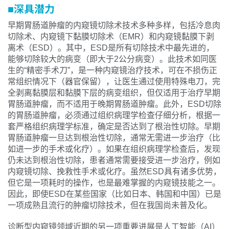
■深具潜力
早期胃肠道肿瘤的内窥镜切除术技术多种多样，包括冷息肉
切除术、内窥镜下黏膜切除术（EMR）和内窥镜黏膜下剥
离术（ESD）。其中，ESD是所有切除技术中最先进的，
能够切除较大的病变（即大于2公分病变）。此技术如同医
生的“精密手术刀”，是一种内窥镜治疗技术，可在不损伤正
常组织情况下（器官保留），让医生通过使用特殊电刀，完
全剥离黏膜层和黏膜下层的病变组织，但仅适用于治疗早期
胃肠道肿瘤，而不适用于晚期胃肠道肿瘤。此外，ESD切除
的胃肠道肿瘤，必须通过组织病理学检查仔细分析，根据一
套严格组织病理学标准，确定是否达到了根治性切除。早期
胃肠道肿瘤一旦达到根治性切除，通常无需进一步治疗（比
如进一步的手术或化疗）。如果在组织病理学检查后，发现
仍未达到根治性切除，患者通常需要接受进一步治疗，例如
内窥镜切除、挽救性手术或化疗。虽然ESD具有诸多优势，
但它是一项耗时的操作，也是最难掌握的内窥镜技能之一。
因此，即使ESD在某些国家（比如日本、韩国和中国）已是
一项成熟且流行的肿瘤切除技术，但在我国尚未普及化。
诊断型内窥镜领域近期的另一项重要进展是人工智能（AI）