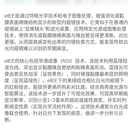
eIEE是通过特殊光学技术和电子图像处理，增强消化道黏
膜表面细微结构显示的新型内窥镜技术。它类似于在普通内
窥镜装上“显微镜头”和滤光装置，应用特定光源或图像处理
技术，使得消化道黏膜微细表面与微血管显得更清晰、对比
更强，从而提高病变检出率的内镜检查方式，能发现传统白
光内窥镜难以识别的早期病变。
eIEE的核心包括窄谱成像（NSI）技术，该技术利用蓝绿短
波光线，突出显示黏膜微血管结构和微表面形态。蓝绿光可
使血管显色加深（呈棕黑色），同时增强黏膜最表层的照明
度（呈现蓝绿色）。eIEE下的黑绿组合相比白光内窥镜下
的红粉组合，能提供更高的色彩对比度。结合高亮度光源与
智能算法，该技术进一步提升了可视化效果，可提高早期癌
症诊断率，识别小至1~2毫米的癌前或癌性病变，并实时判
断病变性质（实现光学活检作用）。这项技术通常与白光成
像联合使用，针对白光下发现的病变，做进一步分析与诊
断。