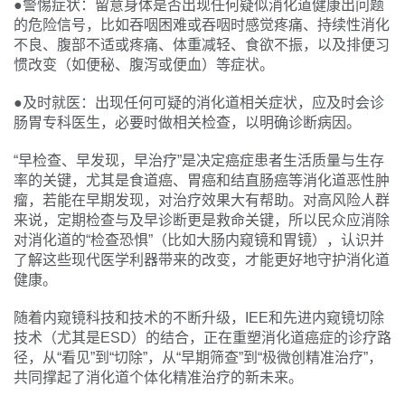
●警惕症状：留意身体是否出现任何疑似消化道健康出问题
的危险信号，比如吞咽困难或吞咽时感觉疼痛、持续性消化
不良、腹部不适或疼痛、体重减轻、食欲不振，以及排便习
惯改变（如便秘、腹泻或便血）等症状。
●及时就医：出现任何可疑的消化道相关症状，应及时会诊
肠胃专科医生，必要时做相关检查，以明确诊断病因。
“早检查、早发现，早治疗”是决定癌症患者生活质量与生存
率的关键，尤其是食道癌、胃癌和结直肠癌等消化道恶性肿
瘤，若能在早期发现，对治疗效果大有帮助。对高风险人群
来说，定期检查与及早诊断更是救命关键，所以民众应消除
对消化道的“检查恐惧”（比如大肠内窥镜和胃镜），认识并
了解这些现代医学利器带来的改变，才能更好地守护消化道
健康。
随着内窥镜科技和技术的不断升级，IEE和先进内窥镜切除
技术（尤其是ESD）的结合，正在重塑消化道癌症的诊疗路
径，从“看见”到“切除”，从“早期筛查”到“极微创精准治疗”，
共同撑起了消化道个体化精准治疗的新未来。