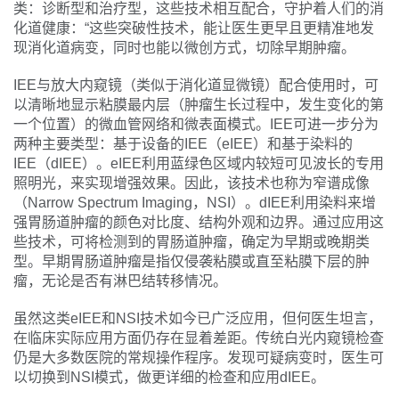
类：诊断型和治疗型，这些技术相互配合，守护着人们的消
化道健康：“这些突破性技术，能让医生更早且更精准地发
现消化道病变，同时也能以微创方式，切除早期肿瘤。
IEE与放大内窥镜（类似于消化道显微镜）配合使用时，可
以清晰地显示粘膜最内层（肿瘤生长过程中，发生变化的第
一个位置）的微血管网络和微表面模式。IEE可进一步分为
两种主要类型：基于设备的IEE（eIEE）和基于染料的
IEE（dIEE）。eIEE利用蓝绿色区域内较短可见波长的专用
照明光，来实现增强效果。因此，该技术也称为窄谱成像
（Narrow Spectrum Imaging，NSI）。dIEE利用染料来增
强胃肠道肿瘤的颜色对比度、结构外观和边界。通过应用这
些技术，可将检测到的胃肠道肿瘤，确定为早期或晚期类
型。早期胃肠道肿瘤是指仅侵袭粘膜或直至粘膜下层的肿
瘤，无论是否有淋巴结转移情况。
虽然这类eIEE和NSI技术如今已广泛应用，但何医生坦言，
在临床实际应用方面仍存在显着差距。传统白光内窥镜检查
仍是大多数医院的常规操作程序。发现可疑病变时，医生可
以切换到NSI模式，做更详细的检查和应用dIEE。