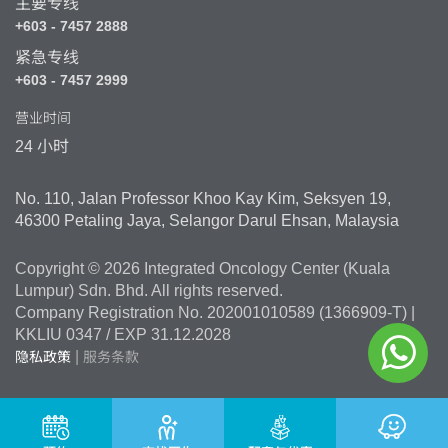
主要专线
+603 - 7457 2888
紧急专线
+603 - 7457 2999
营业时间
24 小时
No. 110, Jalan Professor Khoo Kay Kim, Seksyen 19,
46300 Petaling Jaya, Selangor Darul Ehsan, Malaysia
Copyright © 2026 Integrated Oncology Center (Kuala
Lumpur) Sdn. Bhd. All rights reserved.
Company Registration No. 202001010589 (1366909-T) |
KKLIU 0347 / EXP 31.12.2028
|
隐私政策
服务条款