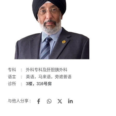
专科
:
外科专科及肝胆胰外科
语言
:
英语，马来语，旁遮普语
诊所
:
3楼，316号房
与他人分享 :