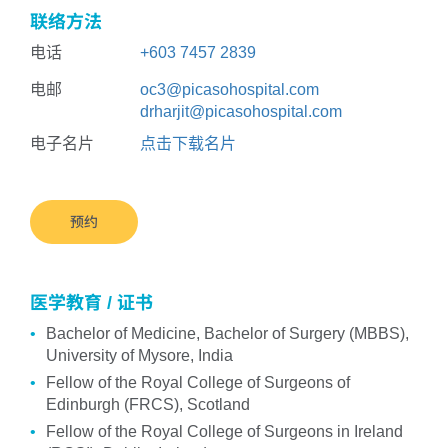
联络方法
电话
+603 7457 2839
电邮
oc3@picasohospital.com
drharjit@picasohospital.com
电子名片
点击下载名片
预约
医学教育 / 证书
Bachelor of Medicine, Bachelor of Surgery (MBBS),
University of Mysore, India
Fellow of the Royal College of Surgeons of
Edinburgh (FRCS), Scotland
Fellow of the Royal College of Surgeons in Ireland