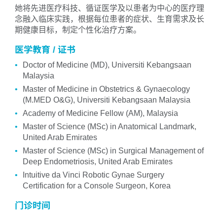
她将先进医疗科技、循证医学及以患者为中心的医疗理
念融入临床实践，根据每位患者的症状、生育需求及长
期健康目标，制定个性化治疗方案。
医学教育 / 证书
Doctor of Medicine (MD), Universiti Kebangsaan
Malaysia
Master of Medicine in Obstetrics & Gynaecology
(M.MED O&G), Universiti Kebangsaan Malaysia
Academy of Medicine Fellow (AM), Malaysia
Master of Science (MSc) in Anatomical Landmark,
United Arab Emirates
Master of Science (MSc) in Surgical Management of
Deep Endometriosis, United Arab Emirates
Intuitive da Vinci Robotic Gynae Surgery
Certification for a Console Surgeon, Korea
门诊时间