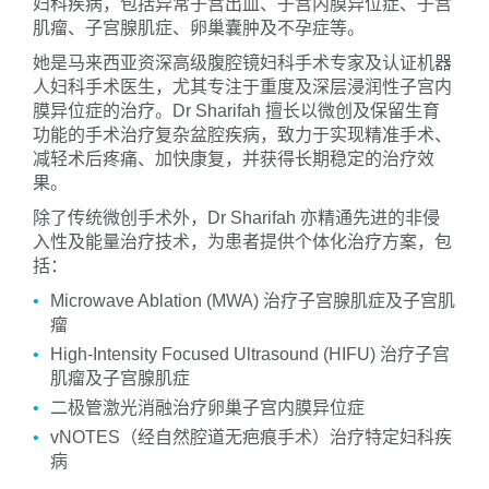
妇科疾病，包括异常子宫出血、子宫内膜异位症、子宫
肌瘤、子宫腺肌症、卵巢囊肿及不孕症等。
她是马来西亚资深高级腹腔镜妇科手术专家及认证机器
人妇科手术医生，尤其专注于重度及深层浸润性子宫内
膜异位症的治疗。Dr Sharifah 擅长以微创及保留生育
功能的手术治疗复杂盆腔疾病，致力于实现精准手术、
减轻术后疼痛、加快康复，并获得长期稳定的治疗效
果。
除了传统微创手术外，Dr Sharifah 亦精通先进的非侵
入性及能量治疗技术，为患者提供个体化治疗方案，包
括：
Microwave Ablation (MWA) 治疗子宫腺肌症及子宫肌
瘤
High-Intensity Focused Ultrasound (HIFU) 治疗子宫
肌瘤及子宫腺肌症
二极管激光消融治疗卵巢子宫内膜异位症
vNOTES（经自然腔道无疤痕手术）治疗特定妇科疾
病