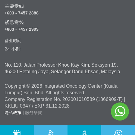
主要专线
+603 - 7457 2888
紧急专线
+603 - 7457 2999
营业时间
24 小时
No. 110, Jalan Professor Khoo Kay Kim, Seksyen 19,
46300 Petaling Jaya, Selangor Darul Ehsan, Malaysia
Copyright © 2026 Integrated Oncology Center (Kuala
Lumpur) Sdn. Bhd. All rights reserved.
Company Registration No. 202001010589 (1366909-T) |
KKLIU 0347 / EXP 31.12.2028
|
隐私政策
服务条款