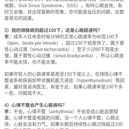
候群，Sick Sinus Syndrome，SSS）。有时心跳会快，有
时又会慢，并出现昏厥的现象，亦可能是血压的问题，这都
是常见的因素。
3）我的颈脉跳到超过100下，这是心跳超速吗？
李：
成年人在休息时每分钟的正常心跳速率为60至100下
（bpm，beats per minute），超过100下就是快了，属于窦
性心动过速（sinus tachycardia）；至于少过60下则是太
慢，属于窦性心动过缓（sinus bradycardia），所以心跳速
率不能太快，也不能太慢。
如果年轻人的心跳速率是高至150下或以上，在排除心律不
整或系统疾病如甲状腺机能亢进症（hyperthyroidism）等因
素，最好是谘询医生。有鉴于此，如果心跳速率是100下多
一些，问题或不大。
4）心律不整会产生心脏病吗？
李：
不会。心律不整（arrhythmia）不会变成心脏血管阻
塞。心律不整是电路的问题，当一个人心律不整，心跳太
快，心脏会没有力气，如果长期且持续性心跳过快超过100