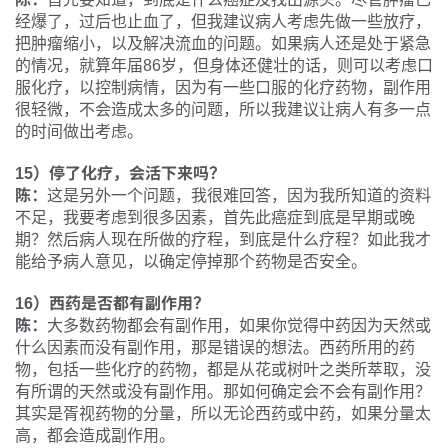
经爆了，过后也止血了，但我建议病人考虑先做一些放疗，
把肿瘤缩小，以及解决流血的问题。如果病人还是处于紧急
的情况，就算年届86岁，但身体还健壮的话，则可以考虑口
服化疗，以控制病情，因为有一些口服的化疗药物，副作用
很轻微，不会造成太多的问题，所以我建议让病人有多一点
的时间做出考虑。
15）停了化疗，会活下来吗？
陈：
这是另外一个问题，我很难回答，因为我所知道的资料
不足，我要考虑到很多因素，首先此癌症到底是早期或晚
期？然后病人现在所做的疗程，到底是什么疗程？如此我才
能给予病人意见，以确定停掉那个药物是否安全。
16）西药是否都有副作用？
陈：
大多数药物都会有副作用，如果你觉得中药因为天然或
什么因素而没有副作用，那是错误的想法。西药所用的药
物，包括一些化疗的药物，都是从花或树叶之类所萃取，没
有所谓的天然或没有副作用。那如何确定会不会有副作用？
其实是胥视药物的分量，所以无论西药或中药，如果分量太
高，都会造成副作用。