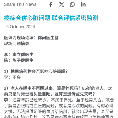
Share This News:
癌症合併心脏问题 联合评估紧密监测
- 5 October 2024
医识力现场论坛：你问医生答
现场问题摘录
李：李立群医生
陈：陈子健医生
1）糖尿病药物会否影响心脏瓣膜？
李：
不会。
2）老人在睡中不再醒过来，算是猝死吗？85岁的老人，之
前只是时常觉得头晕目眩，这算是遗传或先天吗？
李：
通常年龄已经85岁，不属于猝死。至于经常头昏，就要
了解是否眼睛或血压的问题，或者是心跳的问题。有时心跳
太慢，无法提供足够的血流给脑部，就会出现头晕，甚至是
心脏停止跳动几秒，这乃是病态窦房结症候群（简称病窦症