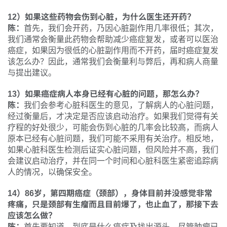
12）如果这些药物会伤到心脏，为什么医生还开药？
陈：
首先，我们会开药，乃因心脏副作用几率很低；其次，
我们通常会衡量此药物会帮助减少癌症复发，或者可以医治
癌症，如果因为很低的心脏副作用而不开药，届时癌症复发
该怎么办？因此，通常我们会衡量利与弊后，再和病人商量
与提出建议。
13）如果癌症病人本身已经有心脏的问题，那怎么办？
陈：
我们会参考心脏科医生的意见，了解病人的心脏问题，
经过衡量后，才决定是否应该启动治疗。如果我们觉得有关
疗程的好处很少，可能会伤到心脏的几率会比较高，而病人
原本已经有心脏问题，我们可能不采用有关治疗。相反地，
如果心脏科医生检测后证实心脏问题，但风险并不高，我们
会建议启动治疗，并在同一个时间和心脏科医生紧密追踪病
人的情况，以确保安全。
14）86岁，第四期癌症（颈部），身体目前并没感觉非常
疼痛，只是颈部有生瘤而且目前爆了，也止血了，那接下去
应该怎么做？
陈：
首先要知道，到底是什么癌症及找出源头。尽管肿瘤已