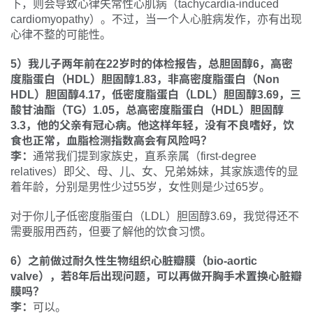
下，则会导致心律失常性心肌病（tachycardia-induced
cardiomyopathy）。不过，当一个人心脏病发作，亦有出现
心律不整的可能性。
5）我儿子两年前在22岁时的体检报告，总胆固醇6，高密
度脂蛋白（HDL）胆固醇1.83，非高密度脂蛋白（Non
HDL）胆固醇4.17，低密度脂蛋白（LDL）胆固醇3.69，三
酸甘油酯（TG）1.05，总高密度脂蛋白（HDL）胆固醇
3.3，他的父亲有冠心病。他这样年轻，没有不良嗜好，饮
食也正常，血脂检测指数高会有风险吗？
李：
通常我们提到家族史，直系亲属（first-degree
relatives）即父、母、儿、女、兄弟姊妹，其家族遗传的显
着年龄，分别是男性少过55岁，女性则是少过65岁。
对于你儿子低密度脂蛋白（LDL）胆固醇3.69，我觉得还不
需要服用西药，但要了解他的饮食习惯。
6）之前做过耐久性生物组织心脏瓣膜（bio-aortic
valve），若8年后出现问题，可以再做开胸手术置换心脏瓣
膜吗？
李：
可以。