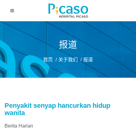
报道
首页
关于我们
报道
Penyakit senyap hancurkan hidup
wanita
Berita Harian