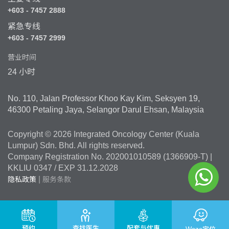
+603 - 7457 2888
紧急专线
+603 - 7457 2999
营业时间
24 小时
No. 110, Jalan Professor Khoo Kay Kim, Seksyen 19,
46300 Petaling Jaya, Selangor Darul Ehsan, Malaysia
Copyright © 2026 Integrated Oncology Center (Kuala
Lumpur) Sdn. Bhd. All rights reserved.
Company Registration No. 202001010589 (1366909-T) |
KKLIU 0347 / EXP 31.12.2028
|
隐私政策
服务条款
预约
查找医生
配套与优惠