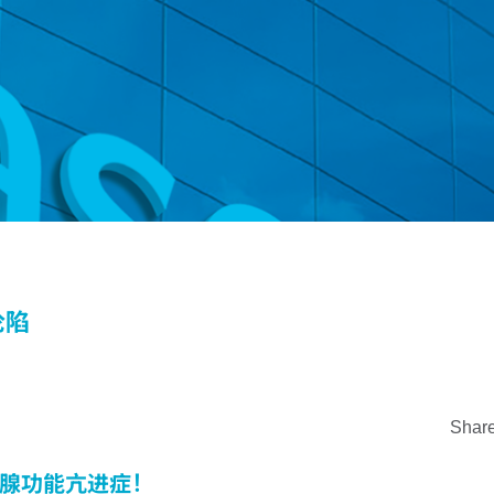
沦陷
Share
腺功能亢进症！