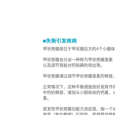
■失衡引发疾病
甲状旁腺是位于甲状腺后方的4个小腺
甲状旁腺会分泌一种称为甲状旁腺激素
以及调节肾脏对钙和磷的排出等。
甲状旁腺通过调节甲状旁腺激素的释放
正常情况下，这种平衡措施良好发挥作
中钙的释放、增加从小肠吸收的钙量，
素。
原发性甲状旁腺功能亢进症是，指一个
病变（称为腺瘤）引起的。虽然甲状旁