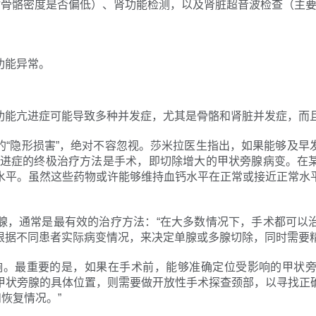
估骨骼密度是否偏低）、肾功能检测，以及肾脏超音波检查（主
功能异常。
功能亢进症可能导致多种并发症，尤其是骨骼和肾脏并发症，而
的“隐形损害”，绝对不容忽视。莎米拉医生指出，如果能够及早
亢进症的终极治疗方法是手术，即切除增大的甲状旁腺病变。在
水平。虽然这些药物或许能够维持血钙水平在正常或接近正常水
腺，通常是最有效的治疗方法：“在大多数情况下，手术都可以
根据不同患者实际病变情况，来决定单腺或多腺切除，同时需要精
响。最重要的是，如果在手术前，能够准确定位受影响的甲状
甲状旁腺的具体位置，则需要做开放性手术探查颈部，以寻找正
恢复情况。”