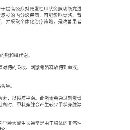
力于提高公众对原发性甲状旁腺功能亢进
被忽视的内分泌疾病，可能影响骨骼、肾
断，并采取个体化治疗策略，是改善患者
体的钙和磷代谢。
道对钙的吸收、刺激骨骼释放钙到血液，
钙含量。
激素，以恢复平衡。此激素会通过刺激骨
过高时，甲状旁腺会产生较少甲状旁腺激
这些肿大或生长通常是由于腺体的非癌性
性的。