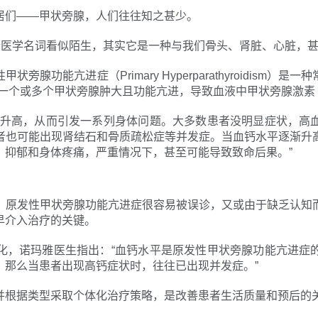
居们——甲状旁腺，人们往往知之甚少。
这个医学名词看似陌生，其实它是一种与我们骨头、肾脏、心脏，
腺功能亢进症（Primary Hyperparathyroidism
一个或多个甲状旁腺肿大且功能亢进，导致血液中甲状旁腺激素（
平升高，从而引发一系列身体问题。大多数患者没明显症状，高
者也可能出现肾结石和骨质疏松症等并发症。当血钙水平逐渐升
、抑郁和身体疼痛，严重情况下，甚至可能导致致命后果。”
，原发性甲状旁腺功能亢进症很容易被误诊，又或由于缺乏认知
早介入治疗的关键。
化，诺玛雅医生指出：“血钙水平是原发性甲状旁腺功能亢进症
，那么当患者出现高钙症状时，往往已出现并发症。”
并根据类型采取个体化治疗策略，是改善患者生活质量和预后的