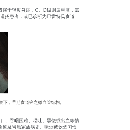
中A、B级属于轻度炎症，C、D级则属重度，需
食道炎患者，或已诊断为巴雷特氏食道
观察下，早期食道癌之微血管结构。
性）、吞咽困难、呕吐、黑便或出血等情
食道及胃癌家族病史、吸烟或饮酒习惯