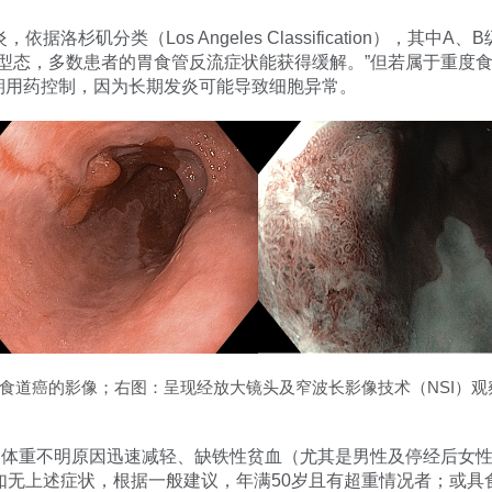
洛杉矶分类（Los Angeles Classification），其
活型态，多数患者的胃食管反流症状能获得缓解。”但若属于重度
则建议需长期用药控制，因为长期发炎可能导致细胞异常。
食道癌的影像；右图：呈现经放大镜头及窄波长影像技术（NSI）
括如体重不明原因迅速减轻、缺铁性贫血（尤其是男性及停经后女
如无上述症状，根据一般建议，年满50岁且有超重情况者；或具