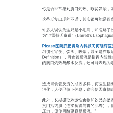
你是否经常感到胸口灼热、喉咙发酸，
这些反复出现的不适，其实很可能是胃食
许多人误认为这只是小毛病，却忽略了
为“巴雷特氏食道”（Barrett’s Es
Picaso医院肝肠胃及内科顾问何晓辉医
习惯性宵夜、饮酒、吸烟，甚至是在饭后
Definition），胃食管反流是指
的胸口灼热与酸水反流，还可能表现为
造成胃食管反流的成因多样，何医生指
消化，人便已躺下休息，这会使因食物
此外，长期摄取刺激性食物和饮品亦是
贲门括约肌（连接食管与胃的肌肉），
压力，促使胃酸更容易反流。”