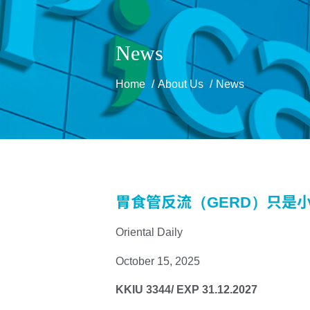
News
Home
About Us
News
胃食管反流（GERD）只是
Oriental Daily
October 15, 2025
KKIU 3344/ EXP 31.12.2027