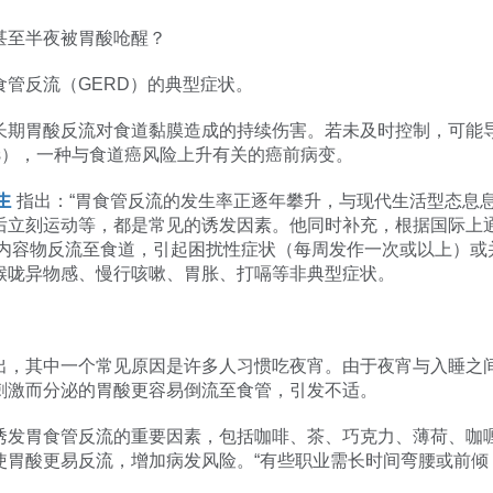
甚至半夜被胃酸呛醒？
管反流（GERD）的典型症状。
长期胃酸反流对食道黏膜造成的持续伤害。若未及时控制，可能
ophagus），一种与食道癌风险上升有关的癌前病变。
生
指出：“胃食管反流的发生率正逐年攀升，与现代生活型态息
立刻运动等，都是常见的诱发因素。他同时补充，根据国际上通用的
胃内酸性内容物反流至食道，引起困扰性症状（每周发作一次或以上
喉咙异物感、慢行咳嗽、胃胀、打嗝等非典型症状。
出，其中一个常见原因是许多人习惯吃夜宵。由于夜宵与入睡之
刺激而分泌的胃酸更容易倒流至食管，引发不适。
诱发胃食管反流的重要因素，包括咖啡、茶、巧克力、薄荷、咖
使胃酸更易反流，增加病发风险。“有些职业需长时间弯腰或前倾