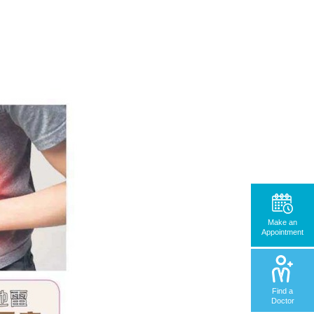
Make an
Appointment
Find a
Doctor