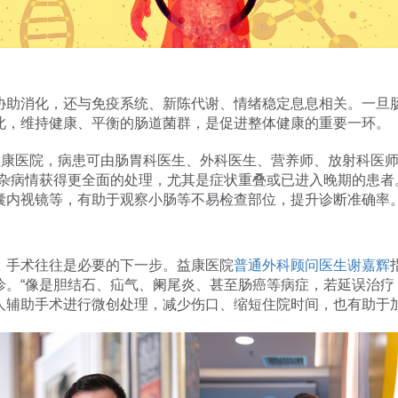
协助消化，还与免疫系统、新陈代谢、情绪稳定息息相关。一旦
此，维持健康、平衡的肠道菌群，是促进整体健康的重要一环。
在益康医院，病患可由肠胃科医生、外科医生、营养师、放射科医
复杂病情获得更全面的处理，尤其是症状重叠或已进入晚期的患者
囊内视镜等，有助于观察小肠等不易检查部位，提升诊断准确率
，手术往往是必要的下一步。益康医院
普通外科顾问医生谢嘉辉
诊。“像是胆结石、疝气、阑尾炎、甚至肠癌等病症，若延误治疗
人辅助手术进行微创处理，减少伤口、缩短住院时间，也有助于