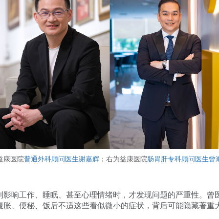
益康医院
普通外科顾问医生谢嘉辉
；右为益康医院
肠胃肝专科顾问医生曾
到影响工作、睡眠、甚至心理情绪时，才发现问题的严重性。曾
腹胀、便秘、饭后不适这些看似微小的症状，背后可能隐藏著重
。