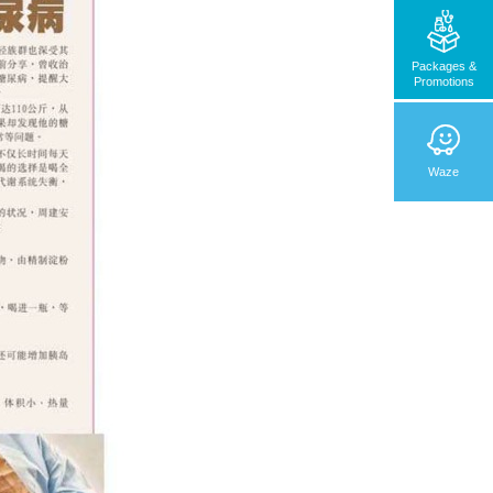
Packages &
Promotions
Waze