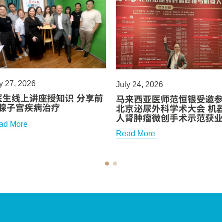
y 27, 2026
July 24, 2026
医生线上讲座授知识 分享前
马来西亚医师范恒银受邀
腺子宫疾病治疗
北京泌尿外科学术大会 机
人肾肿瘤微创手术示范获
ad More
高度认可
Read More