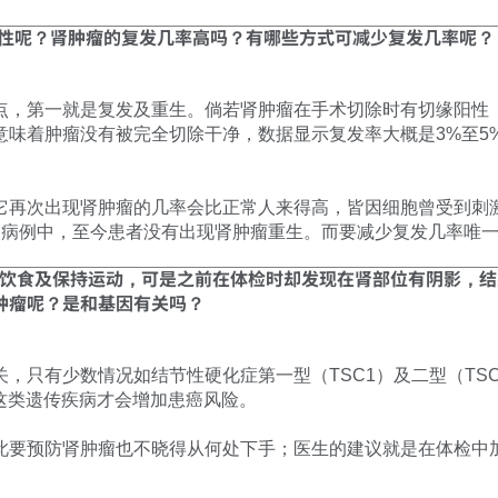
能性呢？肾肿瘤的复发几率高吗？有哪些方式可减少复发几率呢？
第一就是复发及重生。倘若肾肿瘤在手术切除时有切缘阳性（margi
意味着肿瘤没有被完全切除干净，数据显示复发率大概是3%至5
它再次出现肾肿瘤的几率会比正常人来得高，皆因细胞曾受到刺
的病例中，至今患者没有出现肾肿瘤重生。而要减少复发几率唯
注重饮食及保持运动，可是之前在体检时却发现在肾部位有阴影，
肿瘤呢？是和基因有关吗？
，只有少数情况如结节性硬化症第一型（TSC1）及二型（TSC
drome）这类遗传疾病才会增加患癌风险。
此要预防肾肿瘤也不晓得从何处下手；医生的建议就是在体检中