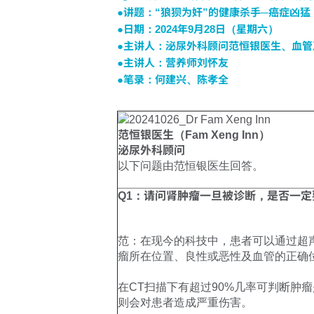
●讲题：
“狼狈为奸”的健康杀手─癌症凶
●日期：
2024年9月28日（星期六）
●主讲人：
泌尿外科顾问范恒银医生、血管
●主讲人：
营养师刘怀友
●笔录：
何建兴、陈孝全
范恒银医生（Fam Xeng Inn）
泌尿外科顾问
以下问题由范恒银医生回答。
Q1：请问肾肿瘤一旦被诊断，是否一
范：在现今的科技中，患者可以通过超声波
瘤所在位置、良性或恶性及血管的正确
在CT扫描下有超过90%几率可判断
则会对患者造成严重伤害。