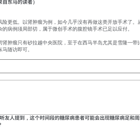
来自东马的读者）
风险更低。以肾肿瘤为例，如今几乎没有再做这类开放手术了。
杂的病例须局部切，属于微创手术的腹腔镜手术已足以应付。
切肾肿瘤只有砂拉越中央医院，至于在西马半岛尤其是雪隆一带
东马随访即可。
友人提到，这个时间段的糖尿病患者可能会出现糖尿病足和周边动脉疾病（
？