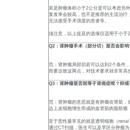
若是肿瘤体积小于2公分是可以考虑另外2种选
复发率会较高，也不是推荐的主流治疗；另一
无法接受手术强度的患者等。
须注意，以上提及的选项仅适用于小于
Q2：肾肿瘤手术（部分切）是否会影
范：肾肿瘤局部切若可以达到2个条件
而要达致这两点，对技术要求就非常高
Q3：肾肿瘤是否就等于肾癌症呢？抑
范：肾肿瘤的意思就是有肿瘤在肾脏，
边上皮细胞增生而成的血管肌肉脂肪瘤（ang
至于恶性最常见的就是透明细胞（renal c
通过CT扫描，医生可以及早区分肿瘤