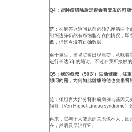
Q4：肾肿瘤切除后是否会有复发的可
范：在解答这道问题前必须先厘清两个点，
组织边缘仍然有癌细胞存在的情况，即
低，但迄今没有正确数据。
至于重生，当肾脏曾出现癌变，意味着
进行长达5年的随访。不过在我所接触
Q5：我的叔叔（50岁）生活健康，
想问的是，为何如此健康的他也会患肾
范：须坦言大部分肾肿瘤病例与基因无关
候群（Von Hippel-Lindau syn
再来，它与个人健康的关系也不大，因
在，然后及早治疗它。