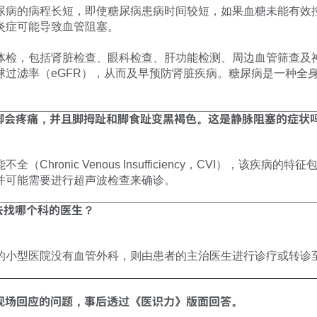
尿病的病程长短，即使糖尿病患病时间较短，如果血糖未能有效
炎症可能导致血管阻塞。
体检，包括肾脏检查、眼科检查、肝功能检测、周边血管筛查及
球过滤率（eGFR），从而及早预防肾脏疾病。糖尿病是一种全
时脚会疼痛，并且脚拇趾和脚食趾变黑褐色。这是静脉阻塞的症状
hronic Venous Insufficiency，CVI），该疾
并可能需要进行超声波检查来确诊。
去找哪个科的医生？
的小型医院没有血管外科，则由患者的主治医生进行诊疗或转诊
现场回应的问题，事后透过《医识力》版面回答。