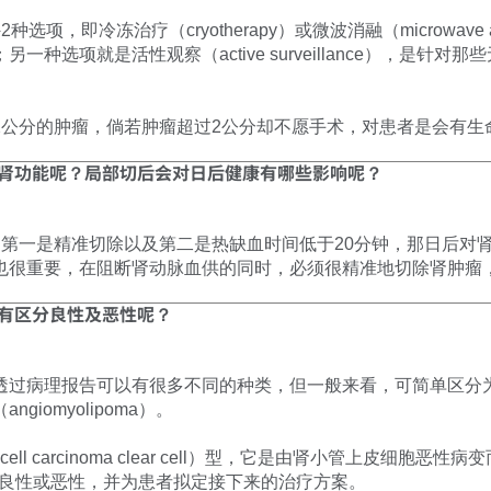
项，即冷冻治疗（cryotherapy）或微波消融（microwave 
种选项就是活性观察（active surveillance），是针
2公分的肿瘤，倘若肿瘤超过2公分却不愿手术，对患者是会有生
响肾功能呢？局部切后会对日后健康有哪些影响呢？
，第一是精准切除以及第二是热缺血时间低于20分钟，那日后对
也很重要，在阻断肾动脉血供的同时，必须很精准地切除肾肿瘤
或有区分良性及恶性呢？
透过病理报告可以有很多不同的种类，但一般来看，可简单区分
iomyolipoma）。
ell carcinoma clear cell）型，它是由肾小管上皮细
为良性或恶性，并为患者拟定接下来的治疗方案。