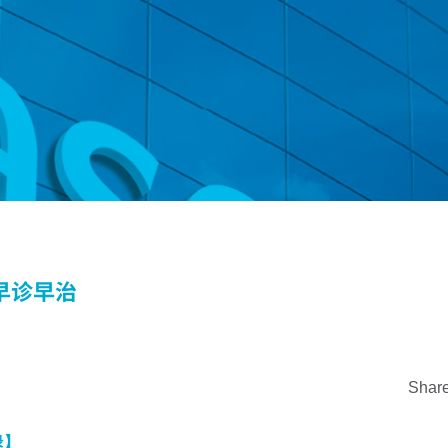
早诊早治
Share
录】