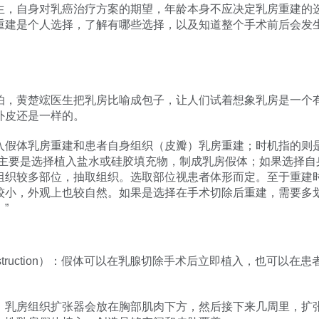
生，自身对乳癌治疗方案的期望，年龄本身不应决定乳房重建的
重建是个人选择，了解有哪些选择，以及知道整个手术前后会发
。
怕，黄楚竤医生把乳房比喻成包子，让人们试着想象乳房是一个
外皮还是一样的。
入假体乳房重建和患者自身组织（皮瓣）乳房重建；时机指的则
，主要是选择植入盐水或硅胶填充物，制成乳房假体；如果选择自
组织较多部位，抽取组织。选取部位视患者体形而定。至于重建
较小，外观上也较自然。如果是选择在手术切除后重建，需要多
”
 Reconstruction）：假体可以在乳腺切除手术后立即植入，也
，乳房组织扩张器会放在胸部肌肉下方，然后接下来几周里，扩