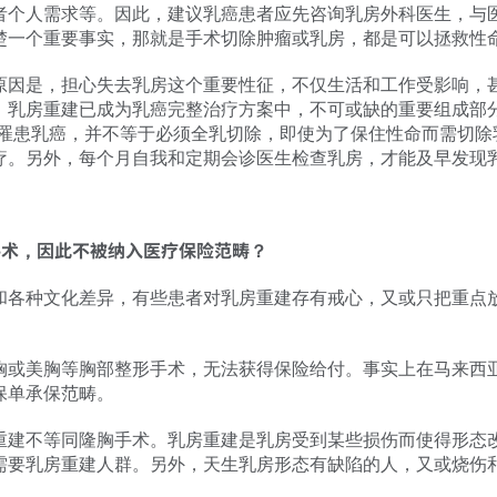
者个人需求等。因此，建议乳癌患者应先咨询乳房外科医生，与
楚一个重要事实，那就是手术切除肿瘤或乳房，都是可以拯救性
原因是，担心失去乳房这个重要性征，不仅生活和工作受影响，
，乳房重建已成为乳癌完整治疗方案中，不可或缺的重要组成部
！罹患乳癌，并不等于必须全乳切除，即使为了保住性命而需切除
疗。另外，每个月自我和定期会诊医生检查乳房，才能及早发现乳
术，因此不被纳入医疗保险范畴？
和各种文化差异，有些患者对乳房重建存有戒心，又或只把重点
胸或美胸等胸部整形手术，无法获得保险给付。事实上在马来西
保单承保范畴。
重建不等同隆胸手术。乳房重建是乳房受到某些损伤而使得形态
需要乳房重建人群。另外，天生乳房形态有缺陷的人，又或烧伤