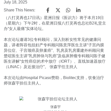
July 18, 2025
Share This News:
（八打灵再也17日讯）星洲日报《医识力》将于本月19日
（星期六）下午2时，在星洲日报八打灵再也总社B2礼堂主
办“女人最痛”实体论坛。
本次论坛邀请3位专科顾问，深入剖析女性常见的健康问
题，讲者阵容包括妇产专科顾问陈意萍医生主讲“子宫内膜
异位症、子宫颈癌及卵巢癌”、乳房及乳房重建外科顾问黄
楚竤医生主讲“乳房肿块与乳癌”及临床肿瘤专科顾问陈子健
医生讲解“女性癌症的术中放疗（IORT）、直线加速器放疗
（LINAC）及近接治疗”。 张森宇任主持人
本次论坛由Hospital Picaso赞助，Biolitec支持，饮食治疗
师张森宇担任主持人。
张森宇