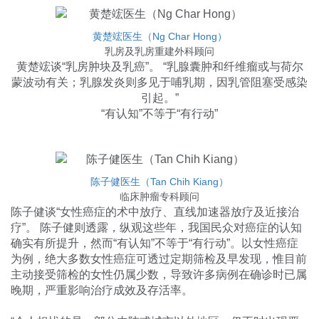
黄楚竤医生（Ng Char Hong）
乳房及乳房重建外科顾问
黄楚竤谈“乳房肿块及乳癌”。 “乳腺囊肿和纤维瘤或与荷尔
蒙波动有关；乳腺发炎则多见于哺乳期，因乳管阻塞受感染
引起。”
“有认知”不等于“有行动”
陈子健医生（Tan Chih Kiang）
临床肿瘤专科顾问
陈子健谈“女性癌症的术中放疗、直线加速器放疗及近接治
疗”。 陈子健则透露，纵观这些年，我国民众对癌症的认知
确实有所提升，然而“有认知”不等于“有行动”。以女性癌症
为例，绝大多数女性癌症可透过定期筛检及早发现，惟目前
主动接受筛检的女性仍属少数，导致许多病例在确诊时已属
晚期，严重影响治疗成效及存活率。