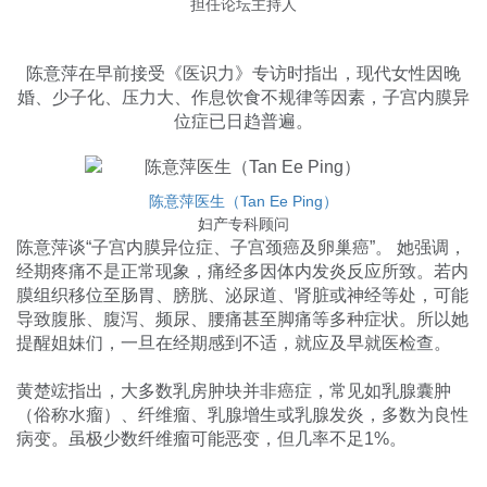
担任论坛主持人
陈意萍在早前接受《医识力》专访时指出，现代女性因晚
婚、少子化、压力大、作息饮食不规律等因素，子宫内膜异
位症已日趋普遍。
陈意萍医生（Tan Ee Ping）
妇产专科顾问
陈意萍谈“子宫内膜异位症、子宫颈癌及卵巢癌”。 她强调，
经期疼痛不是正常现象，痛经多因体内发炎反应所致。若内
膜组织移位至肠胃、膀胱、泌尿道、肾脏或神经等处，可能
导致腹胀、腹泻、频尿、腰痛甚至脚痛等多种症状。所以她
提醒姐妹们，一旦在经期感到不适，就应及早就医检查。
黄楚竤指出，大多数乳房肿块并非癌症，常见如乳腺囊肿
（俗称水瘤）、纤维瘤、乳腺增生或乳腺发炎，多数为良性
病变。虽极少数纤维瘤可能恶变，但几率不足1%。