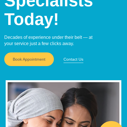
Specialists
Today!
Decades of experience under their belt — at
your service just a few clicks away.
Book Appointment
Contact Us