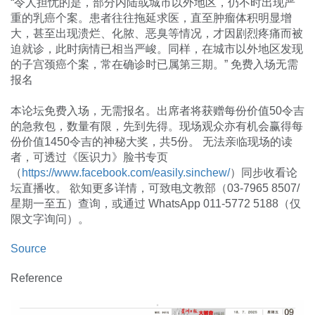
“令人担忧的是，部分内陆或城市以外地区，仍不时出现严
重的乳癌个案。患者往往拖延求医，直至肿瘤体积明显增
大，甚至出现溃烂、化脓、恶臭等情况，才因剧烈疼痛而被
迫就诊，此时病情已相当严峻。同样，在城市以外地区发现
的子宫颈癌个案，常在确诊时已属第三期。” 免费入场无需
报名
本论坛免费入场，无需报名。出席者将获赠每份价值50令吉
的急救包，数量有限，先到先得。现场观众亦有机会赢得每
份价值1450令吉的神秘大奖，共5份。 无法亲临现场的读
者，可透过《医识力》脸书专页
（
https://www.facebook.com/easily.sinchew/
）同步收看论
坛直播收。 欲知更多详情，可致电文教部（03-7965 8507/
星期一至五）查询，或通过 WhatsApp 011-5772 5188（仅
限文字询问）。
Source
Reference