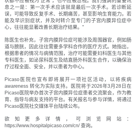
状都不应被视为‘正常’，也不应被忽视。我们强调的重要讯
息之一是：第一次手术应该就是最后一次手术。若诊断延
误，可能导致反复手术、长期痛苦，甚至影响生育能力。若
能及早识别症状，并及时转介至专门的子宫内膜异位症中
心，往往能显著改善长期治疗结果。”
陈医生也补充，子宫内膜异位症可能涉及周围器官，例如肠
道与膀胱，因此往往需要多学科合作的医疗方式。她指出，
根据患者的情况与病情范围，治疗可能需要妇科医生与其他
专科医生，如泌尿科医生及结直肠外科医生合作，以确保治
疗过程全面、安全，并以患者为中心。
Picaso医院也宣布即将展开一项社区活动，以将疾病
awareness 转化为实际支持。医院将于2026年3月28日在
Picaso医院举办首次子宫内膜异位症患者交流聚会，作为教
育、指导与病友支持的平台。有关报名与参与详情，将通过
Picaso医院社交媒体平台陆续公布。
欲知更多详情，可浏览网站：
https://www.hospitalpicaso.com/cn/ 查询。