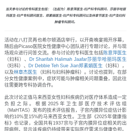
当天参与讨论的专科医生包括：（左起为）陈意萍医生-妇产科专科顾问、莎丽华哈丽
玛医生-妇产专科顾问医生、郑素娟医生-妇产科专科顾问以及林章节医生-妇产及妇科
肿瘤专科顾问。
活动在八打灵再也希尔顿酒店举行，以开斋晚宴揭开序幕，
随后由Picaso医院女性健康中心团队进行专题讨论，并与现
场观众进行问答交流。参与讨论的专科医生包括
陈意萍医生
（妇科）、
Dr Sharifah Halimah Jaafar莎丽华哈丽玛医生
（妇科）、
Dr Debbie Teh Sue Jian郑素娟医生
（妇科），
以及
林章杰医生
（妇科与妇科肿瘤科）。讨论也提到，在部
分女性健康案例中，症状可能与肿瘤相关问题重叠，因此往
往需要跨专科协调合作。
此次讨论正值马来西亚女性妇科疾病仍对医疗体系造成一定
负担之际。根据2025年卫生部医疗技术评估组
（MaHTAS）发布的技术评估报告，子宫内膜异位症估计影
响约10%至15%的马来西亚女性。卫生部《2025年健康指
标》也记录，全国共有1937宗与子宫内膜异位症相关的出
院病例，显示该疾病仍持续带来实际医疗需求与健康负担。